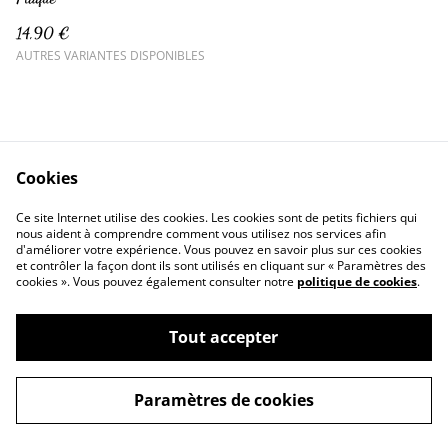
14,90 €
AUTRES VARIANTES DISPONIBLES
Cookies
Ce site Internet utilise des cookies. Les cookies sont de petits fichiers qui
nous aident à comprendre comment vous utilisez nos services afin
d'améliorer votre expérience. Vous pouvez en savoir plus sur ces cookies
Contactez-nous
Conditions
et contrôler la façon dont ils sont utilisés en cliquant sur « Paramètres des
Politique de confidentialité
Politique de cookies
cookies ». Vous pouvez également consulter notre
politique de cookies
.
Tout accepter
©
2026
Crazy Créa
Paramètres de cookies
powered by