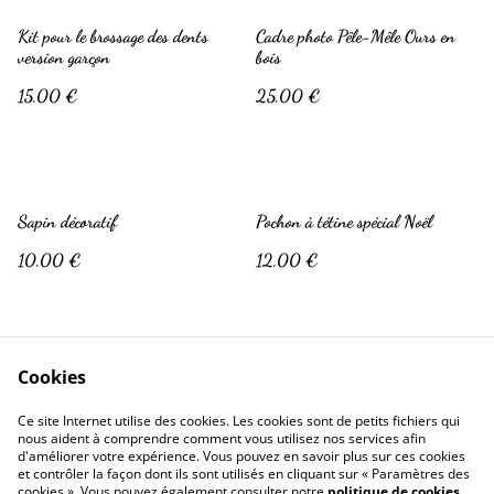
Kit pour le brossage des dents
Cadre photo Pêle-Mêle Ours en
version garçon
bois
15,00 €
25,00 €
Sapin décoratif
Pochon à tétine spécial Noël
10,00 €
12,00 €
Cookies
Ce site Internet utilise des cookies. Les cookies sont de petits fichiers qui
nous aident à comprendre comment vous utilisez nos services afin
d'améliorer votre expérience. Vous pouvez en savoir plus sur ces cookies
Contactez-nous
Conditions
et contrôler la façon dont ils sont utilisés en cliquant sur « Paramètres des
Politique de confidentialité
Politique de cookies
cookies ». Vous pouvez également consulter notre
politique de cookies
.