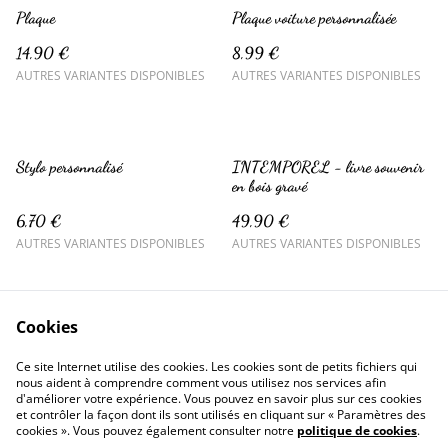
Plaque
Plaque voiture personnalisée
14,90 €
8,99 €
AUTRES VARIANTES DISPONIBLES
AUTRES VARIANTES DISPONIBLES
Stylo personnalisé
INTEMPOREL - livre souvenir
en bois gravé
6,70 €
49,90 €
AUTRES VARIANTES DISPONIBLES
AUTRES VARIANTES DISPONIBLES
Cookies
Ce site Internet utilise des cookies. Les cookies sont de petits fichiers qui
nous aident à comprendre comment vous utilisez nos services afin
d'améliorer votre expérience. Vous pouvez en savoir plus sur ces cookies
Contactez-nous
Conditions
et contrôler la façon dont ils sont utilisés en cliquant sur « Paramètres des
Politique de confidentialité
Politique de cookies
cookies ». Vous pouvez également consulter notre
politique de cookies
.