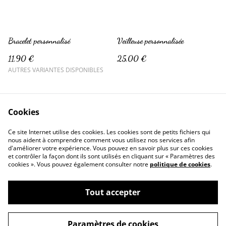
Bracelet personnalisé
Veilleuse personnalisée
11,90 €
25,00 €
AUTRES VARIANTES DISPONIBLES
Cookies
Ce site Internet utilise des cookies. Les cookies sont de petits fichiers qui
nous aident à comprendre comment vous utilisez nos services afin
d'améliorer votre expérience. Vous pouvez en savoir plus sur ces cookies
Contactez-nous
Conditions
et contrôler la façon dont ils sont utilisés en cliquant sur « Paramètres des
Politique de confidentialité
Politique de cookies
cookies ». Vous pouvez également consulter notre
politique de cookies
.
Tout accepter
©
2026
Crazy Créa
Paramètres de cookies