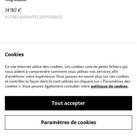
14,90 €
AUTRES VARIANTES DISPONIBLES
Cookies
Ce site Internet utilise des cookies. Les cookies sont de petits fichiers qui
nous aident à comprendre comment vous utilisez nos services afin
d'améliorer votre expérience. Vous pouvez en savoir plus sur ces cookies
Contactez-nous
Conditions
et contrôler la façon dont ils sont utilisés en cliquant sur « Paramètres des
Politique de confidentialité
Politique de cookies
cookies ». Vous pouvez également consulter notre
politique de cookies
.
Tout accepter
©
2026
Crazy Créa
Paramètres de cookies
powered by